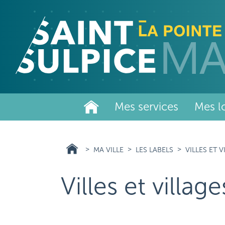
Aller
au
contenu
principal
Mes services
Mes lo
MA VILLE
LES LABELS
VILLES ET 
Villes et village