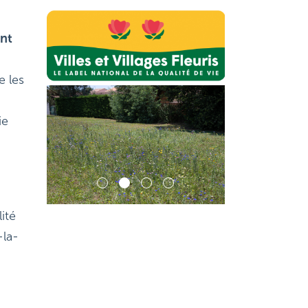
ent
e les
ie
ité
-la-