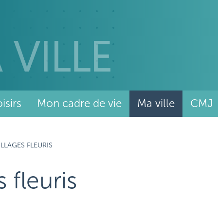
isirs
Mon cadre de vie
Ma ville
CMJ
VILLAGES FLEURIS
s fleuris