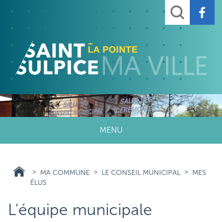
Aller
Rechercher
au
contenu
principal
MENU
MA COMMUNE
LE CONSEIL MUNICIPAL
MES
ÉLUS
L'équipe municipale