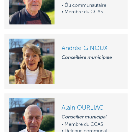
• Élu communautaire
•
M
embre du CCAS
Andrée GINOUX
Conseillère municipale
Alain OURLIAC
Conseiller municipal
• M
embre du CCAS
• D
élégué communal