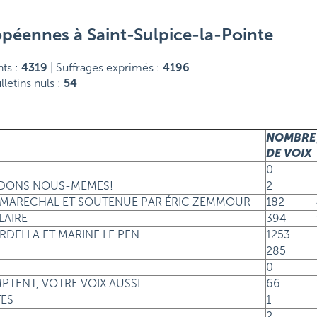
opéennes à Saint-Sulpice-la-Pointe
ts :
4319
| Suffrages exprimés :
4196
lletins nuls :
54
NOMBRE
DE VOIX
0
CIDONS NOUS-MEMES!
2
ON MARECHAL ET SOUTENUE PAR ÉRIC ZEMMOUR
182
LAIRE
394
ARDELLA ET MARINE LE PEN
1253
285
0
MPTENT, VOTRE VOIX AUSSI
66
TES
1
2