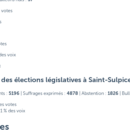
 votes
s
otes
des voix
x
es élections législatives à Saint-Sulpic
ts :
5196
| Suffrages exprimés :
4878
| Abstention :
1826
| Bul
es votes
31 % des voix
es