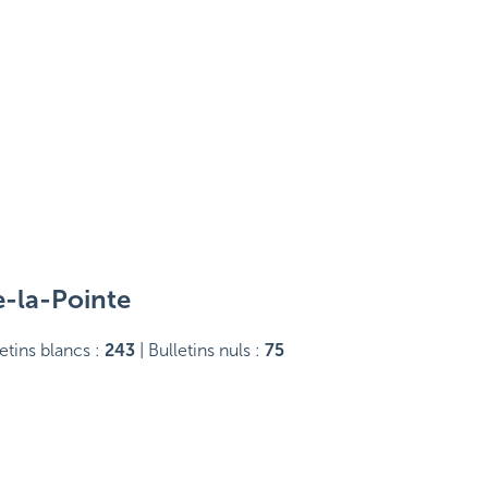
e-la-Pointe
letins blancs :
243
| Bulletins nuls :
75