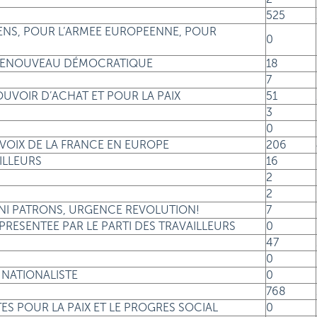
525
EENS, POUR L’ARMEE EUROPEENNE, POUR
0
T RENOUVEAU DÉMOCRATIQUE
18
7
POUVOIR D’ACHAT ET POUR LA PAIX
51
3
0
A VOIX DE LA FRANCE EN EUROPE
206
ILLEURS
16
2
2
 NI PATRONS, URGENCE REVOLUTION!
7
!» PRESENTEE PAR LE PARTI DES TRAVAILLEURS
0
47
0
E NATIONALISTE
0
768
TES POUR LA PAIX ET LE PROGRES SOCIAL
0