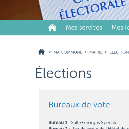
Mes services
Mes lo
MA COMMUNE
MAIRIE
ELECTION
Élections
Bureaux de vote
Bureau 1
: Salle Georges Spénale
Bureau 2
: Rez de jardin de l'Hôtel de V