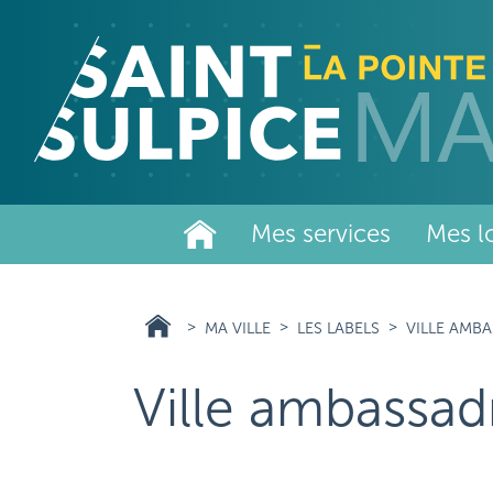
Aller
au
contenu
principal
Mes services
Mes lo
MA VILLE
LES LABELS
VILLE AMB
Ville ambassad