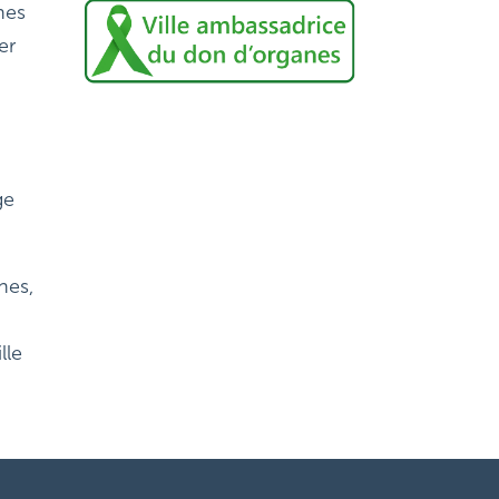
nes
er
ge
hes,
lle