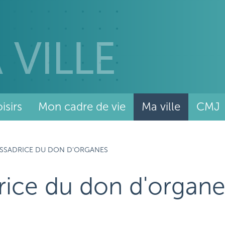
isirs
Mon cadre de vie
Ma ville
CMJ
ASSADRICE DU DON D'ORGANES
rice du don d'organe