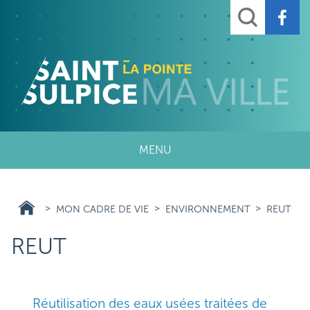
Aller
Rechercher
au
contenu
principal
MENU
MON CADRE DE VIE
ENVIRONNEMENT
REUT
REUT
Réutilisation des eaux usées traitées de