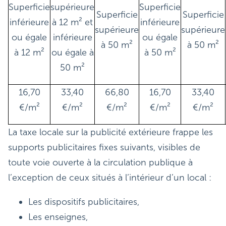
Superficie
supérieure
Superficie
Superficie
Superficie
inférieure
à 12 m² et
inférieure
supérieure
supérieure
ou égale
inférieure
ou égale
à 50 m²
à 50 m²
à 12 m²
ou égale à
à 50 m²
50 m²
16,70
33,40
66,80
16,70
33,40
€/m²
€/m²
€/m²
€/m²
€/m²
La taxe locale sur la publicité extérieure frappe les
supports publicitaires fixes suivants, visibles de
toute voie ouverte à la circulation publique à
l’exception de ceux situés à l’intérieur d’un local :
Les dispositifs publicitaires,
Les enseignes,