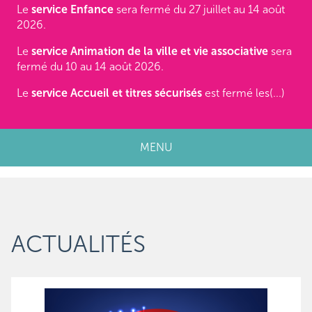
Le
service Enfance
sera fermé du 27 juillet au 14 août
2026.
Le
service Animation de la ville et vie associative
sera
fermé du 10 au 14 août 2026.
Le
service Accueil et titres sécurisés
est fermé les(...)
MENU
ACTUALITÉS