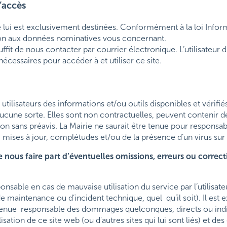
d’accès
e lui est exclusivement destinées. Conformément à la loi Inform
ation aux données nominatives vous concernant.
uffit de nous contacter par courrier électronique. L’utilisateur 
essaires pour accéder à et utiliser ce site.
utilisateurs des informations et/ou outils disponibles et vérifié
aucune sorte. Elles sont non contractuelles, peuvent contenir 
ion sans préavis. La Mairie ne saurait être tenue pour responsa
, mises à jour, complétudes et/ou de la présence d’un virus sur 
e nous faire part d’éventuelles omissions, erreurs ou correc
nsable en cas de mauvaise utilisation du service par l’utilisate
 maintenance ou d’incident technique, quel qu’il soit). Il est 
e tenue responsable des dommages quelconques, directs ou indir
sation de ce site web (ou d'autres sites qui lui sont liés) et de