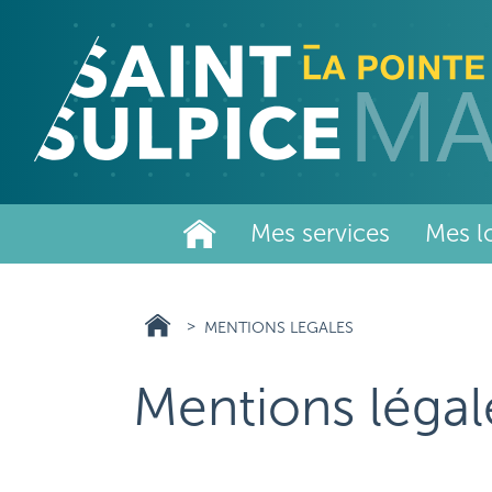
Aller
au
contenu
principal
Mes services
Mes lo
MENTIONS LEGALES
Mentions légal