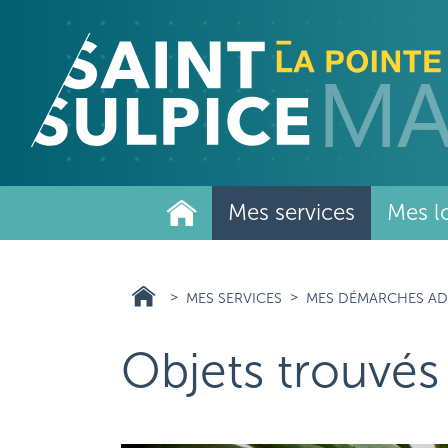
Aller
au
contenu
principal
Mes services
Mes lo
MES SERVICES
MES DÉMARCHES AD
Objets trouvés