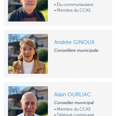
• Élu communautaire
•
M
embre du CCAS
Andrée GINOUX
Conseillère municipale
Alain OURLIAC
Conseiller municipal
• M
embre du CCAS
• D
élégué communal