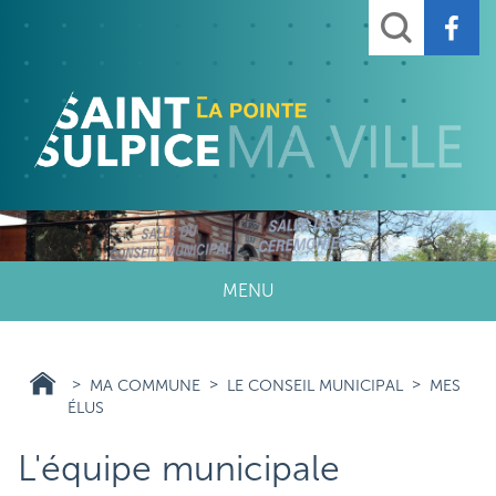
Aller
Rechercher
au
contenu
principal
MENU
MA COMMUNE
LE CONSEIL MUNICIPAL
MES
ÉLUS
L'équipe municipale