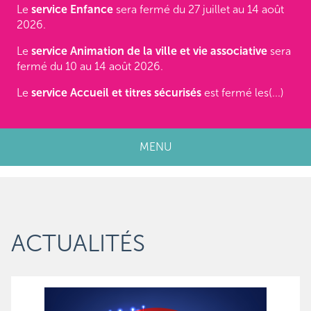
Le
service Enfance
sera fermé du 27 juillet au 14 août
2026.
Le
service Animation de la ville et vie associative
sera
fermé du 10 au 14 août 2026.
Le
service Accueil et titres sécurisés
est fermé les(...)
MENU
ACTUALITÉS