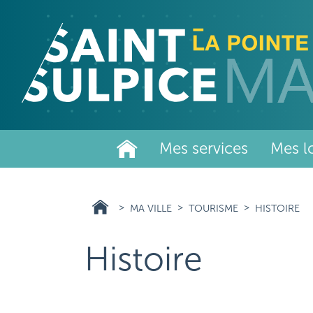
Aller
au
contenu
principal
Mes services
Mes lo
MA VILLE
TOURISME
HISTOIRE
Histoire