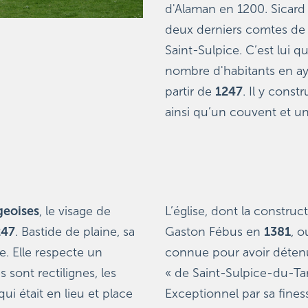
d'Alaman en 1200. Sicard
deux derniers comtes de 
Saint-Sulpice. C’est lui qu
nombre d'habitants en ay
partir de 
1247
. Il y constr
ainsi qu’un couvent et un
geoises
, le visage de 
L’église, dont la constru
247
. Bastide de plaine, sa 
Gaston Fébus en 
1381
, 
e. Elle respecte un 
connue pour avoir détenu 
 sont rectilignes, les 
« de Saint-Sulpice-du-Tarn 
i était en lieu et place 
Exceptionnel par sa finesse