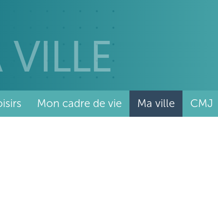
isirs
Mon cadre de vie
Ma ville
CMJ