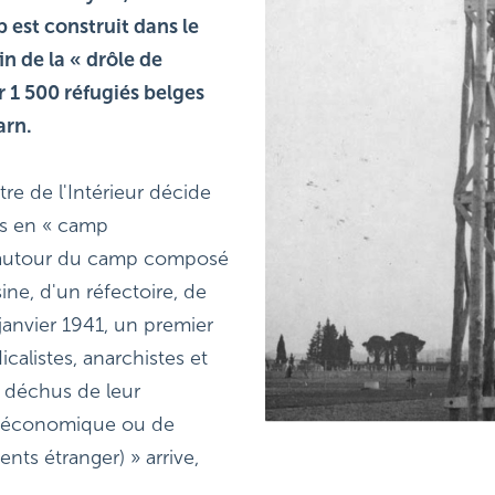
 est construit dans le 
in de la « drôle de 
 1 500 réfugiés belges 
arn.
tre de l'Intérieur décide 
es en « camp 
e autour du camp composé 
e, d'un réfectoire, de 
janvier 1941, un premier 
listes, anarchistes et 
 déchus de leur 
e économique ou de 
nts étranger) » arrive, 