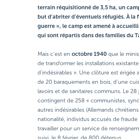
terrain réquisitionné de 3,5 ha, un camp
but d'abriter d'éventuels réfugiés. À la f
guerre », le camp est amené à accueillir
qui sont répartis dans des familles du T
Mais c’est en 
octobre 1940
 que le minis
de transformer les installations existant
d'indésirables ». Une clôture est érigé
de 20 baraquements en bois, d'une cuisin
lavoirs et de sanitaires communs. Le 28 
contingent de 258 « communistes, syndica
autres indésirables (Allemands chrétiens
nationalité, individus accusés de fraud
travailler pour un service de renseigneme
suivi, le 8 février, de 800 détenus.