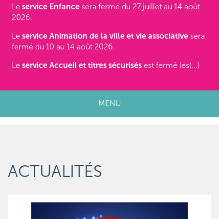
Le
service Enfance
sera fermé du 27 juillet au 14 août
2026.
Le
service Animation de la ville et vie associative
sera
fermé du 10 au 14 août 2026.
Le
service Accueil et titres sécurisés
est fermé les(...)
MENU
ACTUALITÉS